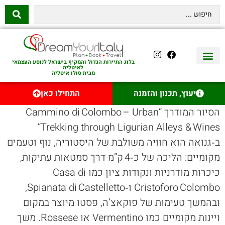
בלוג התיירות הגדול והמקיף בישראל לנוסע העצמאי
לאיטליה
מבית סולו איטליה
יצירת קשר
איטליה היהודית
טיסות לאיטליה
השכרת רכב באיטליה
לינה באיטליה
שופינג באיטליה
עם ילדים באיטליה
מסלולים מומלצים באיטליה
אוכל ויין באיטליה
סיורי יום באיטליה
נדל״ן באיטליה
יעוץ, תכנון והזמנה
התחילו כאן
הסיור המודרך “Cammino di Colombo – Urban
Trekking through Ligurian Alleys & Wines”
ב‑גנואה הוא חוויה משולבת של היסטוריה, נוף וטעמים
מקומיים: הליכה של כ‑4 ק”מ דרך סמטאות עתיקות,
כיכרות מודרניות ונקודות ציון כמו Casa di
Cristoforo Colombo ו‑Spianata di Castelletto,
ובהמשך טעימות של פוקאצ’ה, פסטו מיוצר במקום
ויינות מקומיים כמו Vermentino או Rossese. משך