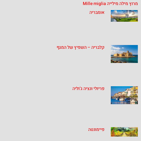
מרוץ מילה מילייה Mille miglia
אומבריה
קלבריה – השפיץ של המגף
פריולי ונציה ג’וליה
פיימונטה