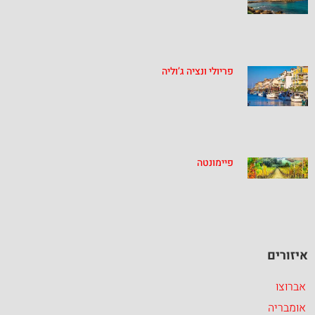
פריולי ונציה ג’וליה
פיימונטה
איזורים
אברוצו
אומבריה