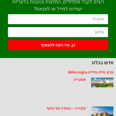
רוצים לקבל מסלולים, המלצות והטבות בלעדיות
ישירות למייל או לווצאפ?
כן, אני רוצה להצטרף
חדש בבלוג
מרוץ מילה מילייה Mille miglia
אומבריה
קלבריה – השפיץ של המגף