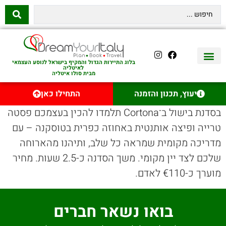
בלוג התיירות הגדול והמקיף בישראל לנוסע העצמאי
לאיטליה
מבית סולו איטליה
יצירת קשר
איטליה היהודית
טיסות לאיטליה
השכרת רכב באיטליה
לינה באיטליה
שופינג באיטליה
עם ילדים באיטליה
מסלולים מומלצים באיטליה
אוכל ויין באיטליה
סיורי יום באיטליה
נדל״ן באיטליה
יעוץ, תכנון והזמנה
התחילו כאן
בסדנת בישול ב־Cortona תלמדו להכין בעצמכם פסטה
טרייה ופיצה אותנטית באחוזה כפרית בטוסקנה – עם
מדריכה מקומית שמראה כל שלב, ותיהנו מהארוחה
שלכם לצד יין מקומי. משך הסדנה כ-2.5 שעות. מחיר
מוערך כ-€110 לאדם.
בואו נשאר חברים