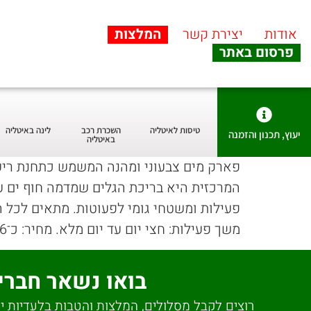
אודות
יצירת קשר
המלצות
פרסום באתר
טיסות לאיטליה
השכרת רכב
לינה באיטליה
יעוץ, תכנון והזמנה
באיטליה
פארק מים צבעוני ומהנה המשמש כתחנת ריענו
פעילות ומשטחי גומי לפעוטות. מתאים לכל המשפ
משך פעילות: חצי יום עד יום מלא. מחיר: כ־€16 למבוגר, כ־€12‑14 לילדים מתחת ל־1.35 מ’.
בואו נשאר חברי
רוצים לקבל מסלולים, המלצות והטבות בלעדיות יש