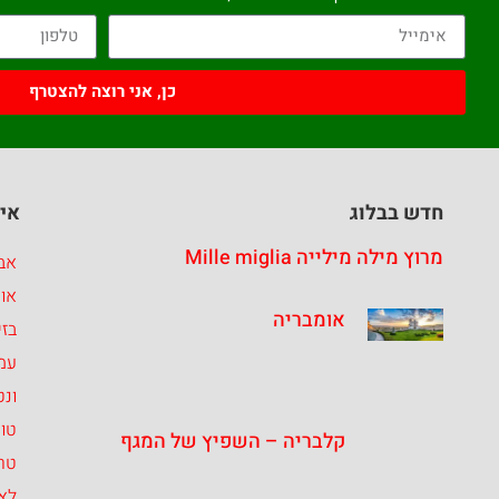
כן, אני רוצה להצטרף
חדש בבלוג
איז
מרוץ מילה מילייה Mille miglia
אבר
או
אומבריה
בזי
עמ
ונט
טו
קלבריה – השפיץ של המגף
טרנ
לאצ