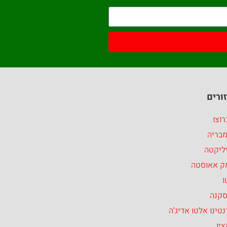
ורים
וצו
מבריה
ליקטה
ק אאוסטה
ו
סקנה
טינו אלטו אדיג’ה
יו