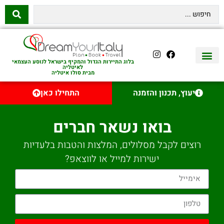
בלוג התיירות הגדול והמקיף בישראל לנוסע העצמאי
לאיטליה
מבית סולו איטליה
יצירת קשר
איטליה היהודית
טיסות לאיטליה
השכרת רכב באיטליה
לינה באיטליה
שופינג באיטליה
עם ילדים באיטליה
מסלולים מומלצים באיטליה
אוכל ויין באיטליה
סיורי יום באיטליה
נדל״ן באיטליה
יעוץ, תכנון והזמנה
התחילו כאן
בואו נשאר חברים
רוצים לקבל מסלולים, המלצות והטבות בלעדיות
ישירות למייל או לווצאפ?