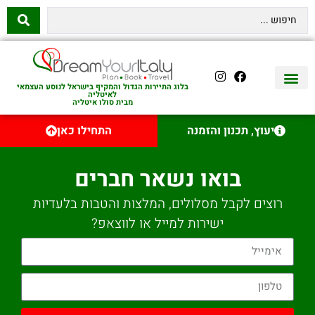
בלוג התיירות הגדול והמקיף בישראל לנוסע העצמאי
לאיטליה
מבית סולו איטליה
יצירת קשר
איטליה היהודית
טיסות לאיטליה
השכרת רכב באיטליה
לינה באיטליה
שופינג באיטליה
עם ילדים באיטליה
מסלולים מומלצים באיטליה
אוכל ויין באיטליה
סיורי יום באיטליה
נדל״ן באיטליה
יעוץ, תכנון והזמנה
התחילו כאן
בואו נשאר חברים
רוצים לקבל מסלולים, המלצות והטבות בלעדיות
ישירות למייל או לווצאפ?