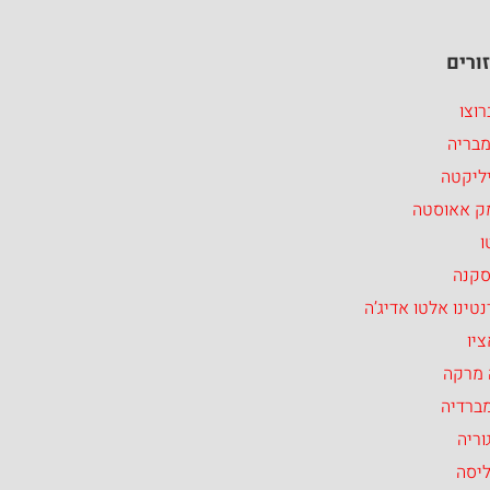
ורים
וצו
מבריה
ליקטה
ק אאוסטה
ו
סקנה
טינו אלטו אדיג’ה
יו
 מרקה
ברדיה
וריה
ליסה