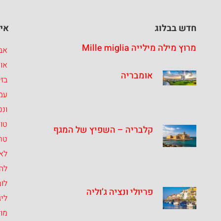
חדש בבלוג
איז
מרוץ מילה מילייה Mille miglia
אבר
או
אומבריה
בזי
עמ
ונט
טו
קלבריה – השפיץ של המגף
טרנ
לאצ
לה
לומ
פריולי ונציה ג’וליה
ליג
מו