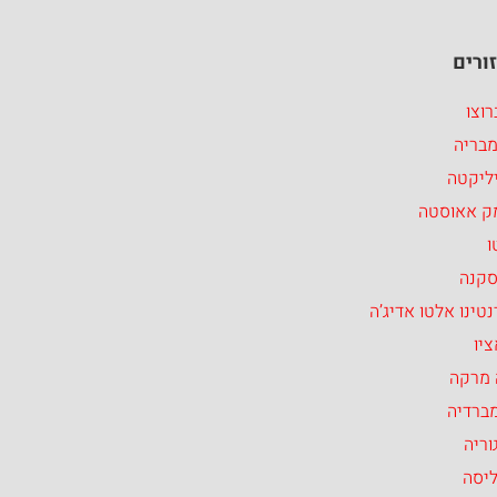
ורים
וצו
מבריה
ליקטה
ק אאוסטה
ו
סקנה
טינו אלטו אדיג’ה
יו
 מרקה
ברדיה
וריה
ליסה