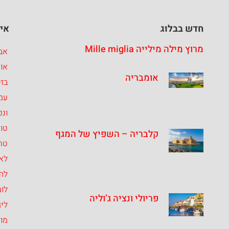
חדש בבלוג
איז
מרוץ מילה מילייה Mille miglia
אבר
או
אומבריה
בזי
עמ
ונט
טו
קלבריה – השפיץ של המגף
טרנ
לאצ
לה
לומ
פריולי ונציה ג’וליה
ליג
מו