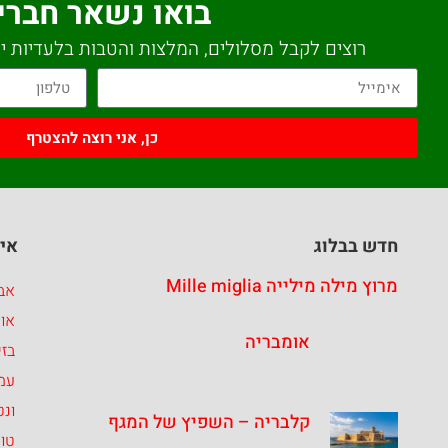
בואו נשאר חברי
רוצים לקבל מסלולים, המלצות והטבות בלעדיות יש
כן, אני רוצה להצטרף
חדש בבלוג
איז
מרוץ מילה מילייה Mille miglia
אבר
או
אומבריה
בזי
עמ
ונט
קלבריה – השפיץ של המגף
טו