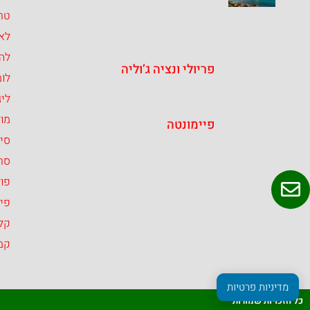
טרנ
לאצ
לה
פריולי ונציה ג’וליה
לומ
ליג
מו
פיימונטה
סיצ
סרד
פול
פיי
קל
קמ
מדיניות פרטיות
כל הזכויות שמורות