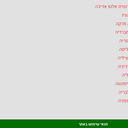
טינו אלטו אדיג’ה
יו
 מרקה
ברדיה
וריה
ליסה
יליה
יניה
יה
מונטה
בריה
פניה
תנאי שימוש באתר