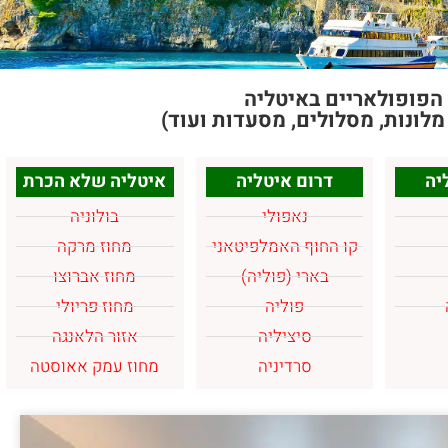
הפופולאריים באיטליה
לונות, מסלולים, מסעדות ועוד)
יה
דרום איטליה
איטליה שלא הכרת
נאפולי
בולוניה
קו החוף האמלפיטאני
מחוז מרקה
בארי (פוליה)
מחוז אברוצו
פוליה
מחוז פריולי
סיציליה
אזור הלאנגה
סרדיניה
מחוז עמק אאוסטה