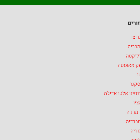
ורים
וצו
מבריה
ליקטה
ק אאוסטה
ו
סקנה
טינו אלטו אדיג’ה
יו
 מרקה
ברדיה
וריה