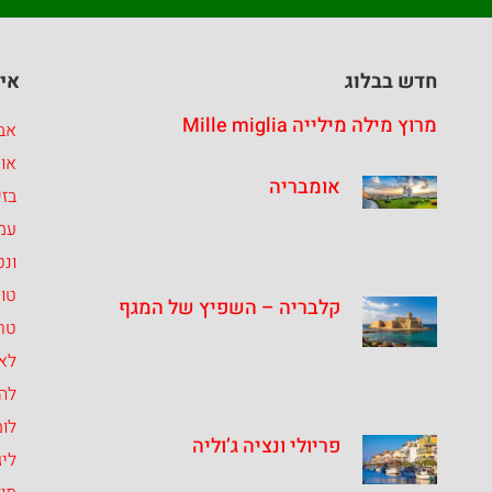
חדש בבלוג
איז
מרוץ מילה מילייה Mille miglia
אבר
או
אומבריה
בזי
עמ
ונט
טו
קלבריה – השפיץ של המגף
טרנ
לאצ
לה
לומ
פריולי ונציה ג’וליה
ליג