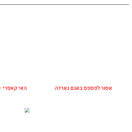
אסור לפספס באגם גארדה
האי קאפרי –