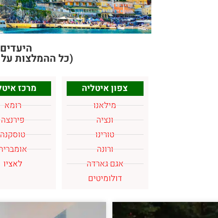
היעדים 
(כל ההמלצות על מ
צפון איטליה
מרכז איטל
מילאנו
רומא
ונציה
פירנצה
טורינו
טוסקנה
ורונה
אומבריה
אגם גארדה
לאציו
דולומיטים