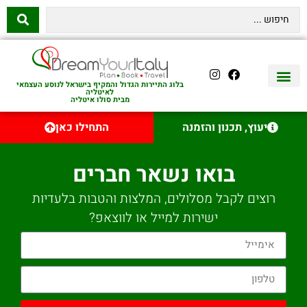
בלוג התיירות הגדול והמקיף בישראל לנוסע העצמאי
לאיטליה
מבית סולו איטליה
יצירת קשר
איטליה היהודית
טיסות לאיטליה
השכרת רכב באיטליה
לינה באיטליה
שופינג באיטליה
עם ילדים באיטליה
מסלולים מומלצים באיטליה
אוכל ויין באיטליה
סיורי יום באיטליה
נדל״ן באיטליה
יעוץ, תכנון והזמנה
התחילו כאן
בואו נשאר חברים
רוצים לקבל מסלולים, המלצות והטבות בלעדיות
ישירות למייל או לווצאפ?