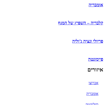
אומבריה
קלבריה – השפיץ של המגף
פריולי ונציה ג’וליה
פיימונטה
איזורים
אברוצו
אומבריה
בזיליקטה