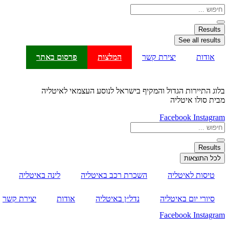
דלג
Search
...
לתוכן
Results
See all results
אודות
יצירת קשר
המלצות
פרסום באתר
בלוג התיירות הגדול והמקיף בישראל לנוסע העצמאי לאיטליה
מבית סולו איטליה
Facebook
Instagram
Search
...
Results
לכל התוצאות
טיסות לאיטליה
השכרת רכב באיטליה
לינה באיטליה
סיורי יום באיטליה
נדל״ן באיטליה
אודות
יצירת קשר
Facebook
Instagram