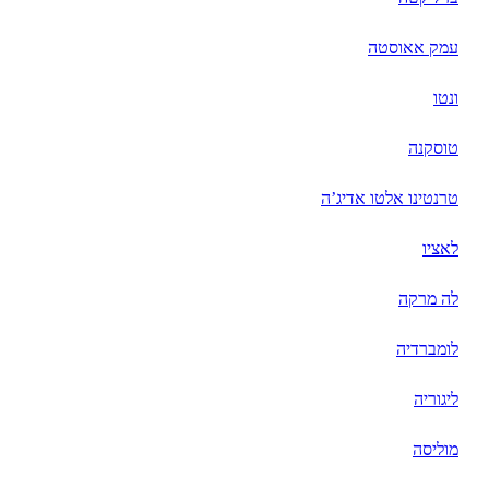
עמק אאוסטה
ונטו
טוסקנה
טרנטינו אלטו אדיג’ה
לאציו
לה מרקה
לומברדיה
ליגוריה
מוליסה