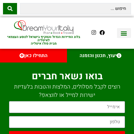
בלוג התיירות הגדול והמקיף בישראל לנוסע העצמאי
לאיטליה
מבית סולו איטליה
יצירת קשר
איטליה היהודית
טיסות לאיטליה
השכרת רכב באיטליה
לינה באיטליה
שופינג באיטליה
עם ילדים באיטליה
מסלולים מומלצים באיטליה
אוכל ויין באיטליה
סיורי יום באיטליה
נדל״ן באיטליה
יעוץ, תכנון והזמנה
התחילו כאן
בואו נשאר חברים
רוצים לקבל מסלולים, המלצות והטבות בלעדיות
ישירות למייל או לווצאפ?