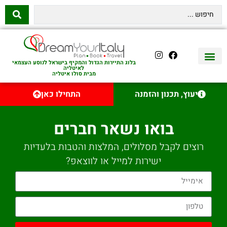
בלוג התיירות הגדול והמקיף בישראל לנוסע העצמאי
לאיטליה
מבית סולו איטליה
יצירת קשר
איטליה היהודית
טיסות לאיטליה
השכרת רכב באיטליה
לינה באיטליה
שופינג באיטליה
עם ילדים באיטליה
מסלולים מומלצים באיטליה
אוכל ויין באיטליה
סיורי יום באיטליה
נדל״ן באיטליה
יעוץ, תכנון והזמנה
התחילו כאן
בואו נשאר חברים
רוצים לקבל מסלולים, המלצות והטבות בלעדיות
ישירות למייל או לווצאפ?