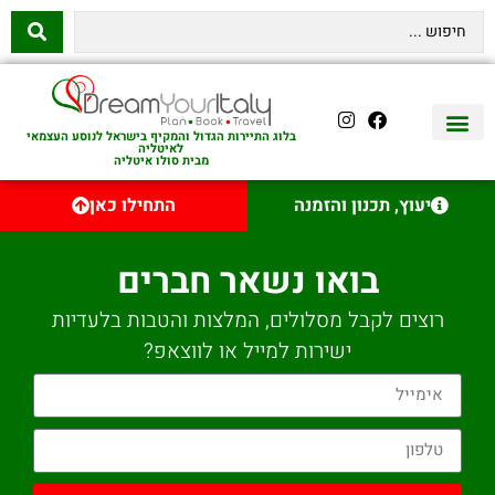
בלוג התיירות הגדול והמקיף בישראל לנוסע העצמאי
לאיטליה
מבית סולו איטליה
יצירת קשר
איטליה היהודית
טיסות לאיטליה
השכרת רכב באיטליה
לינה באיטליה
שופינג באיטליה
עם ילדים באיטליה
מסלולים מומלצים באיטליה
אוכל ויין באיטליה
סיורי יום באיטליה
נדל״ן באיטליה
יעוץ, תכנון והזמנה
התחילו כאן
בואו נשאר חברים
רוצים לקבל מסלולים, המלצות והטבות בלעדיות
ישירות למייל או לווצאפ?