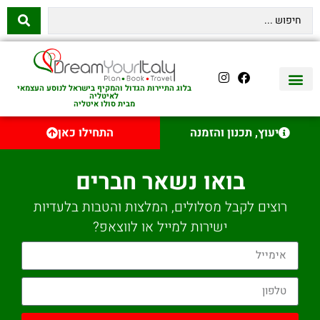
בלוג התיירות הגדול והמקיף בישראל לנוסע העצמאי
לאיטליה
מבית סולו איטליה
יצירת קשר
איטליה היהודית
טיסות לאיטליה
השכרת רכב באיטליה
לינה באיטליה
שופינג באיטליה
עם ילדים באיטליה
מסלולים מומלצים באיטליה
אוכל ויין באיטליה
סיורי יום באיטליה
נדל״ן באיטליה
יעוץ, תכנון והזמנה
התחילו כאן
בואו נשאר חברים
רוצים לקבל מסלולים, המלצות והטבות בלעדיות
ישירות למייל או לווצאפ?