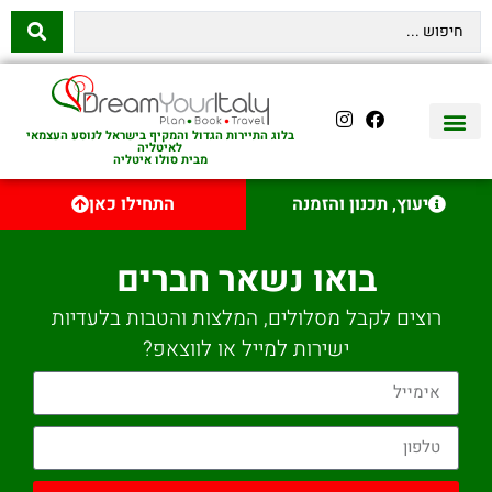
בלוג התיירות הגדול והמקיף בישראל לנוסע העצמאי
לאיטליה
מבית סולו איטליה
יצירת קשר
איטליה היהודית
טיסות לאיטליה
השכרת רכב באיטליה
לינה באיטליה
שופינג באיטליה
עם ילדים באיטליה
מסלולים מומלצים באיטליה
אוכל ויין באיטליה
סיורי יום באיטליה
נדל״ן באיטליה
יעוץ, תכנון והזמנה
התחילו כאן
בואו נשאר חברים
רוצים לקבל מסלולים, המלצות והטבות בלעדיות
ישירות למייל או לווצאפ?