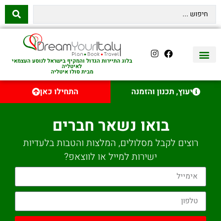
בלוג התיירות הגדול והמקיף בישראל לנוסע העצמאי
לאיטליה
מבית סולו איטליה
יצירת קשר
איטליה היהודית
טיסות לאיטליה
השכרת רכב באיטליה
לינה באיטליה
שופינג באיטליה
עם ילדים באיטליה
מסלולים מומלצים באיטליה
אוכל ויין באיטליה
סיורי יום באיטליה
נדל״ן באיטליה
יעוץ, תכנון והזמנה
התחילו כאן
בואו נשאר חברים
רוצים לקבל מסלולים, המלצות והטבות בלעדיות
ישירות למייל או לווצאפ?