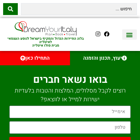
בלוג התיירות הגדול והמקיף בישראל לנוסע העצמאי
לאיטליה
מבית סולו איטליה
יצירת קשר
איטליה היהודית
טיסות לאיטליה
השכרת רכב באיטליה
לינה באיטליה
שופינג באיטליה
עם ילדים באיטליה
מסלולים מומלצים באיטליה
אוכל ויין באיטליה
סיורי יום באיטליה
נדל״ן באיטליה
יעוץ, תכנון והזמנה
התחילו כאן
בואו נשאר חברים
רוצים לקבל מסלולים, המלצות והטבות בלעדיות
ישירות למייל או לווצאפ?