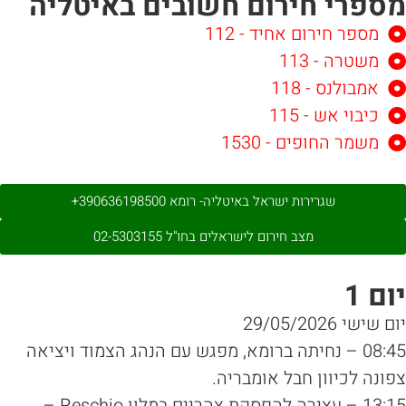
ספרי חירום חשובים באיטליה
מספר חירום אחיד - 112
משטרה - 113
אמבולנס - 118
כיבוי אש - 115
משמר החופים - 1530
שגרירות ישראל באיטליה- רומא 390636198500+
מצב חירום לישראלים בחו"ל 02-5303155
ום 1
 שישי 29/05/2026
08:45 – נחיתה ברומא, מפגש עם הנהג הצמוד ויציאה
ונה לכיוון חבל אומבריה.
13:15 – עצירה להפסקת צהריים במלון Reschio –