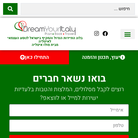
בלוג התיירות הגדול והמקיף בישראל לנוסע העצמאי
לאיטליה
מבית סולו איטליה
יצירת קשר
איטליה היהודית
טיסות לאיטליה
השכרת רכב באיטליה
לינה באיטליה
שופינג באיטליה
עם ילדים באיטליה
מסלולים מומלצים באיטליה
אוכל ויין באיטליה
סיורי יום באיטליה
נדל״ן באיטליה
יעוץ, תכנון והזמנה
התחילו כאן
בואו נשאר חברים
רוצים לקבל מסלולים, המלצות והטבות בלעדיות
ישירות למייל או לווצאפ?