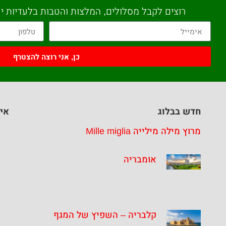
רוצים לקבל מסלולים, המלצות והטבות בלעדיות יש
כן, אני רוצה להצטרף
חדש בבלוג
איז
מרוץ מילה מילייה Mille miglia
אומבריה
קלבריה – השפיץ של המגף