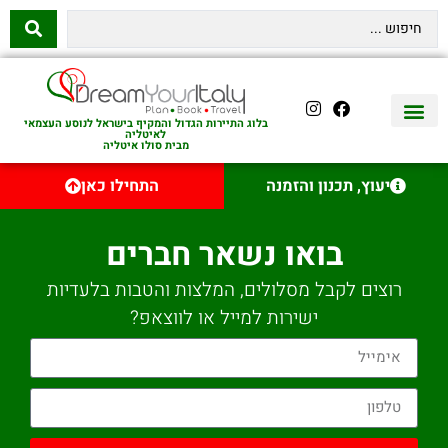
בלוג התיירות הגדול והמקיף בישראל לנוסע העצמאי
לאיטליה
מבית סולו איטליה
יצירת קשר
איטליה היהודית
טיסות לאיטליה
השכרת רכב באיטליה
לינה באיטליה
שופינג באיטליה
עם ילדים באיטליה
מסלולים מומלצים באיטליה
אוכל ויין באיטליה
סיורי יום באיטליה
נדל״ן באיטליה
יעוץ, תכנון והזמנה
התחילו כאן
בואו נשאר חברים
רוצים לקבל מסלולים, המלצות והטבות בלעדיות
ישירות למייל או לווצאפ?