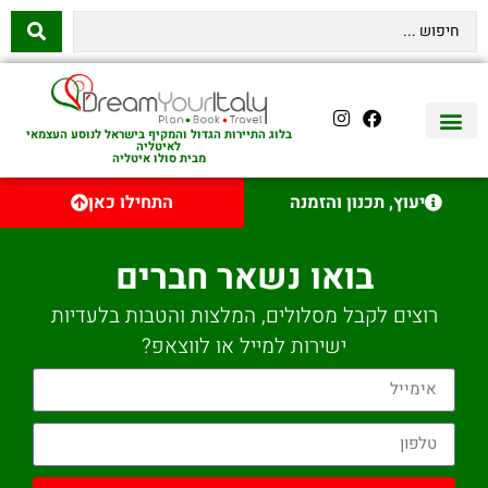
בלוג התיירות הגדול והמקיף בישראל לנוסע העצמאי
לאיטליה
מבית סולו איטליה
יצירת קשר
איטליה היהודית
טיסות לאיטליה
השכרת רכב באיטליה
לינה באיטליה
שופינג באיטליה
עם ילדים באיטליה
מסלולים מומלצים באיטליה
אוכל ויין באיטליה
סיורי יום באיטליה
נדל״ן באיטליה
יעוץ, תכנון והזמנה
התחילו כאן
בואו נשאר חברים
רוצים לקבל מסלולים, המלצות והטבות בלעדיות
ישירות למייל או לווצאפ?