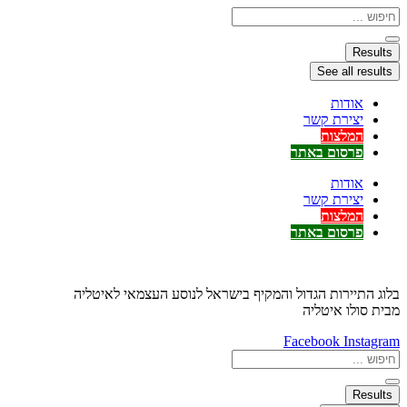
דלג
Search
...
לתוכן
Results
See all results
אודות
יצירת קשר
המלצות
פרסום באתר
אודות
יצירת קשר
המלצות
פרסום באתר
בלוג התיירות הגדול והמקיף בישראל לנוסע העצמאי לאיטליה
מבית סולו איטליה
Facebook
Instagram
Search
...
Results