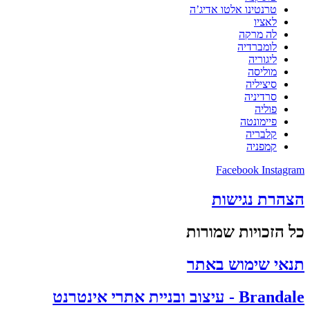
טרנטינו אלטו אדיג’ה
לאציו
לה מרקה
לומברדיה
ליגוריה
מוליסה
סיציליה
סרדיניה
פוליה
פיימונטה
קלבריה
קמפניה
Facebook
Instagram
הצהרת נגישות
כל הזכויות שמורות
תנאי שימוש באתר
Brandale - עיצוב ובניית אתרי אינטרנט