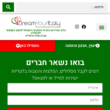
בלוג התיירות הגדול והמקיף בישראל לנוסע העצמאי
לאיטליה
מבית סולו איטליה
יצירת קשר
איטליה היהודית
טיסות לאיטליה
השכרת רכב באיטליה
לינה באיטליה
שופינג באיטליה
עם ילדים באיטליה
מסלולים מומלצים באיטליה
אוכל ויין באיטליה
סיורי יום באיטליה
נדל״ן באיטליה
יעוץ, תכנון והזמנה
התחילו כאן
בואו נשאר חברים
רוצים לקבל מסלולים, המלצות והטבות בלעדיות
ישירות למייל או לווצאפ?