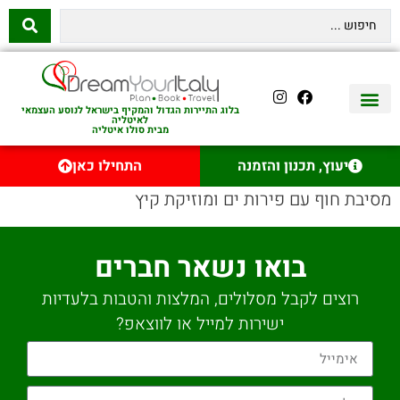
בלוג התיירות הגדול והמקיף בישראל לנוסע העצמאי
לאיטליה
מבית סולו איטליה
יצירת קשר
איטליה היהודית
טיסות לאיטליה
השכרת רכב באיטליה
לינה באיטליה
שופינג באיטליה
עם ילדים באיטליה
מסלולים מומלצים באיטליה
אוכל ויין באיטליה
סיורי יום באיטליה
נדל״ן באיטליה
יעוץ, תכנון והזמנה
התחילו כאן
מסיבת חוף עם פירות ים ומוזיקת ​​קיץ
בואו נשאר חברים
רוצים לקבל מסלולים, המלצות והטבות בלעדיות
ישירות למייל או לווצאפ?