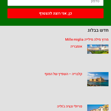
כן, אני רוצה להצטרף
חדש בבלוג
מרוץ מילה מילייה Mille miglia
אומבריה
קלבריה – השפיץ של המגף
פריולי ונציה ג’וליה