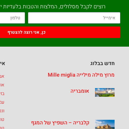
רוצים לקבל מסלולים, המלצות והטבות בלעדיות יש
כן, אני רוצה להצטרף
חדש בבלוג
איז
מרוץ מילה מילייה Mille miglia
אבר
או
אומבריה
בזי
עמ
ונט
טו
קלבריה – השפיץ של המגף
טרנ