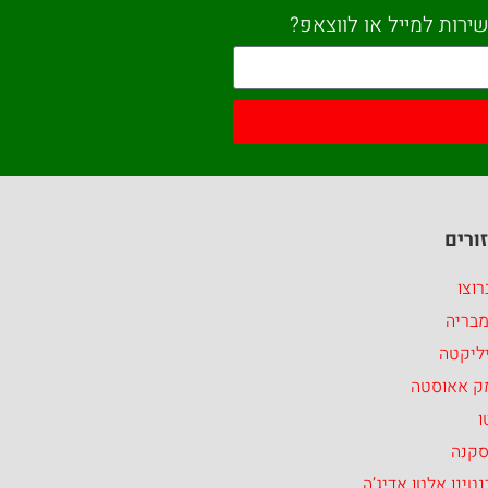
ירות למייל או לווצאפ?
ורים
וצו
מבריה
ליקטה
ק אאוסטה
ו
סקנה
טינו אלטו אדיג’ה