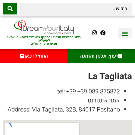
בלוג התיירות הגדול והמקיף בישראל לנוסע העצמאי
לאיטליה
מבית סולו איטליה
יצירת קשר
איטליה היהודית
טיסות לאיטליה
השכרת רכב באיטליה
לינה באיטליה
שופינג באיטליה
עם ילדים באיטליה
מסלולים מומלצים באיטליה
אוכל ויין באיטליה
סיורי יום באיטליה
נדל״ן באיטליה
יעוץ, תכנון והזמנה
התחילו כאן
La Tagliata
tel: +39 +39 089 875872
אתר אינטרנט
Address: Via Tagliata, 32B, 84017 Positano