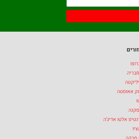
ורים
וצו
מבריה
ליקטה
ק אאוסטה
ו
סקנה
טינו אלטו אדיג’ה
יו
 מרקה