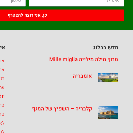
כן, אני רוצה להצטרף
חדש בבלוג
איז
מרוץ מילה מילייה Mille miglia
אבר
או
אומבריה
בזי
עמ
ונט
טו
קלבריה – השפיץ של המגף
טרנ
לאצ
לה