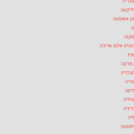
מבריה
ליקטה
ק אאוסטה
ו
סקנה
טינו אלטו אדיג’ה
יו
 מרקה
ברדיה
וריה
ליסה
יליה
יניה
יה
מונטה