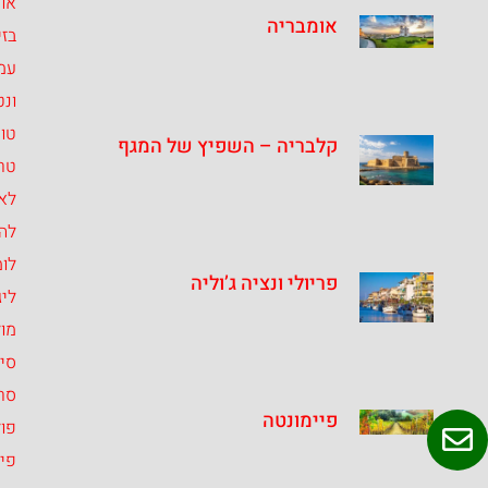
או
אומבריה
בזי
עמ
ונט
טו
קלבריה – השפיץ של המגף
טרנ
לאצ
לה
לומ
פריולי ונציה ג’וליה
ליג
מו
סיצ
סרד
פיימונטה
פול
פיי