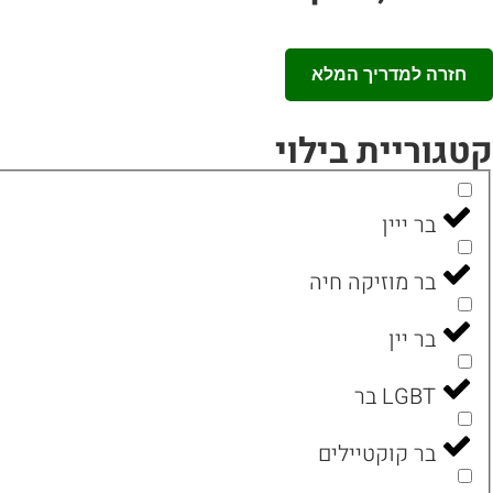
חזרה למדריך המלא
קטגוריית בילוי
בר ייין
בר מוזיקה חיה
בר יין
LGBT בר
בר קוקטיילים