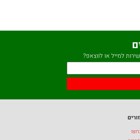
ם
ירות למייל או לווצאפ?
ורים
וצו